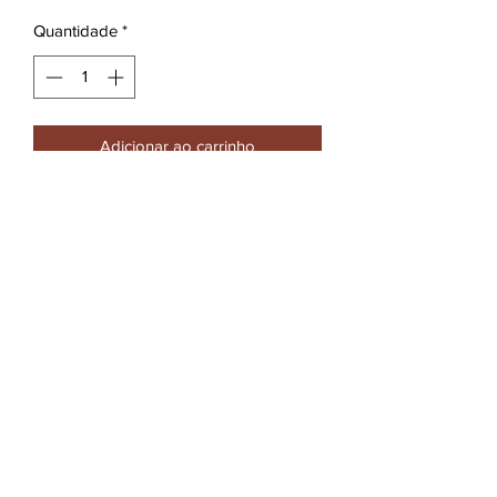
por
Quantidade
*
0.7
litros
Adicionar ao carrinho
Este gin composto de Vários botânicos,
é um destilado onde zimbro
e medronho são as personagens
principais.