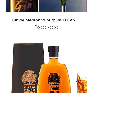
t
r
o
s
Gin de Medronho purpura O'CANTE
Esgotado
Cerca da Medronheira
Preço
67,90 €